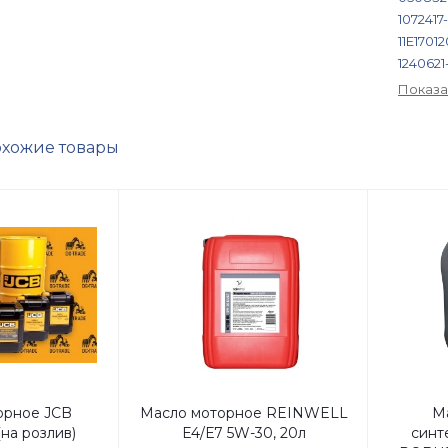
1072417
11E17012
1240621
1499427
Показа
187-001
2069
2
хожие товары
278618
303455
353874
390561
3937147
3A1734
4429615
501184
509309
571508
650551
6735-51
орное JCB
Масло моторное REINWELL
М
6735515
на розлив)
Е4/Е7 5W-30, 20л
синт
6736-51