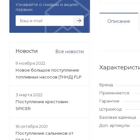
Узнавайте о скидках и акциях
первым
Описание
Новости
Все новости
9 ноября 2022
Характерист
Новое большое поступление
топливных насосов (ТННД) FLP
Бренд
Применяется:
3 марта 2022
Гарантия:
Поступление крестовин
SPICER
ШтрихКод
Базовая единица
Доп. артикулы
16 октября 2021
Поступление сальников от