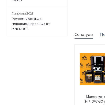
DMHUI
7 апреля 2021
Ремкомплекты для
гидроцилиндров JCB от
RINGROUP
Советуем
По
Масло мот
HP10W-30 (