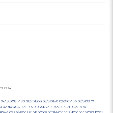
I
203934
140-AS
00811480
012701950
02/910140
02/910140A
02/910970
40
02910140A
02910970
03417730
0451203228
0490196
85AA
0986AF0038
101200168
1012N-010
1012N010
1046Z572
10521