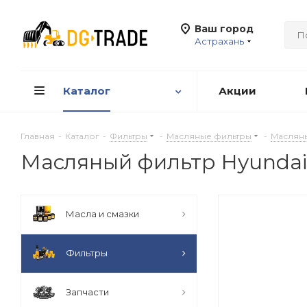
Ваш город
Астрахань
Каталог
Акции
Главная
-
Каталог
-
Фильтры
-
Масляные фильтры
-
Масляны
Масляный фильтр Hyundai 
Масла и смазки
Фильтры
Запчасти