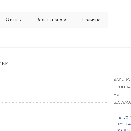
Отзывы
Задать вопрос
Наличие
ики
SAKURA
HYUNDA
Нет
8997879
шт
11E1-70
029101
050832