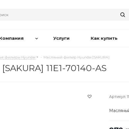
Компания
Услуги
Как купить
е фильтры Hyundai
-
Масляный фильтр Hyundai [SAKURA]
[SAKURA] 11E1-70140-AS
Артикул:
1
Масляный