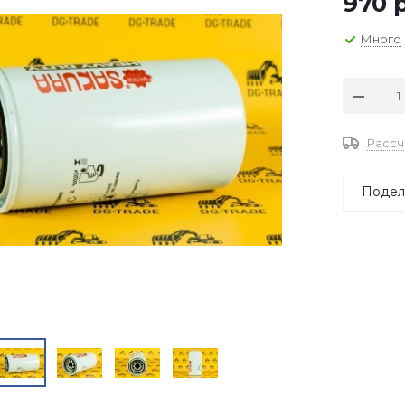
970
р
Много
Рассч
Подел