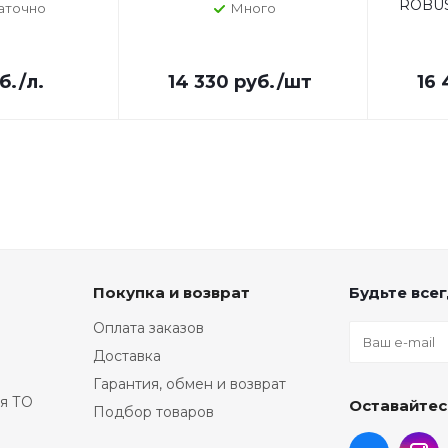
ROBUS
аточно
Много
7250153
811480
865974
9414101
б.
/л.
14 330
руб.
/шт
16 
ABP30
B39086
C5611
C
CULF3
EAO80
FT5390
J-9032
J93344
L01499
Покупка и возврат
Будьте всег
LF508
MCJ908
Оплата заказов
OF4422
Доставка
PO1607
Гарантия, обмен и возврат
SFO33
я ТО
Оставайтес
T40
TRA
Подбор товаров
WO160