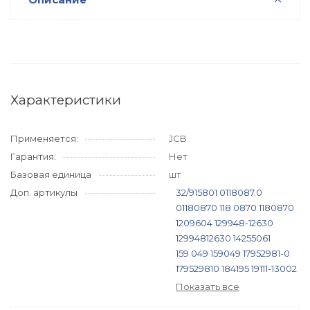
Характеристики
Применяется:
JCB
Гарантия:
Нет
Базовая единица
шт
Доп. артикулы
32/915801
0118087.0
01180870
118 0870
1180870
1209604
129948-12630
12994812630
14255061
159 049
159049
17952981-0
179529810
184195
19111-13002
1911113002
1G377-11220
Показать все
1G377-11221
1G37711220