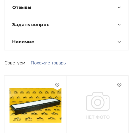
1G37711221
2903850
Отзывы
32/915801
32915801
3901465M1
3901465M2
5501660914
75687.4
756874
Задать вопрос
93215E
98262/5126/0002
9826251260002
CF 300
CF300
DG915801
EE150101
Наличие
N184195
TK1G37711220
YM129948-12630
YM12994812630
Советуем
Похожие товары
ZM 2903850
ZM2903850