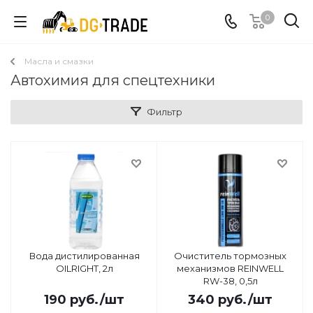
0
Масла и смазки
Автохимия для спецтехники
Фильтр
Вода дистилированная
Очиститель тормозных
OILRIGHT, 2л
механизмов REINWELL
RW-38, 0,5л
190
руб.
/шт
340
руб.
/шт