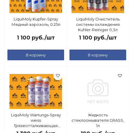
LiquiMoly Kupfer-Spray
LiquiMoly Очиститель
Медный аэрозоль, 0.25л
системы охлаждения
Kuhler-Reiniger 0,3л
1 100
руб.
/шт
1 100
руб.
/шт
В корзину
В корзину
LiquiMoly Wartungs-Spray
Жидкость
weiss
стеклоомывателя GRASS,
Грязеотталкивающая
1л
белая смазка, 0,25л