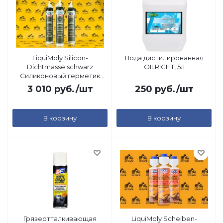
LiquiMoly Silicon-
Вода дистилированная
Dichtmasse schwarz
OILRIGHT, 5л
Силиконовый герметик
(черный), 0,2л
3 010
руб.
/шт
250
руб.
/шт
В корзину
В корзину
Грязеотталкивающая
LiquiMoly Scheiben-