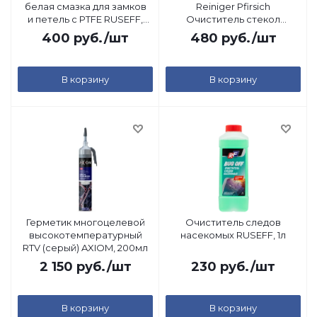
белая смазка для замков
Reiniger Pfirsich
и петель с PTFE RUSEFF,
Очиститель стекол
0,25л
(Персик)
400
руб.
/шт
480
руб.
/шт
(Суперконцентрат), 0,25л
В корзину
В корзину
Герметик многоцелевой
Очиститель следов
высокотемпературный
насекомых RUSEFF, 1л
RTV (серый) AXIOM, 200мл
2 150
руб.
/шт
230
руб.
/шт
В корзину
В корзину