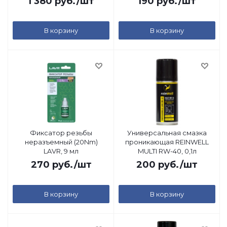
1 380
руб.
/шт
190
руб.
/шт
В корзину
В корзину
Фиксатор резьбы
Универсальная смазка
неразъемный (20Nm)
проникающая REINWELL
LAVR, 9 мл
MULTI RW-40, 0,1л
270
руб.
/шт
200
руб.
/шт
В корзину
В корзину