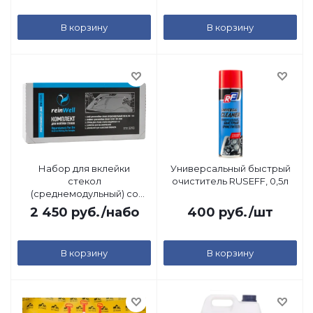
В корзину
В корзину
Набор для вклейки
Универсальный быстрый
стекол
очиститель RUSEFF, 0,5л
(среднемодульный) со
струной ReinWell, 0,31л
2 450
руб.
/набо
400
руб.
/шт
В корзину
В корзину