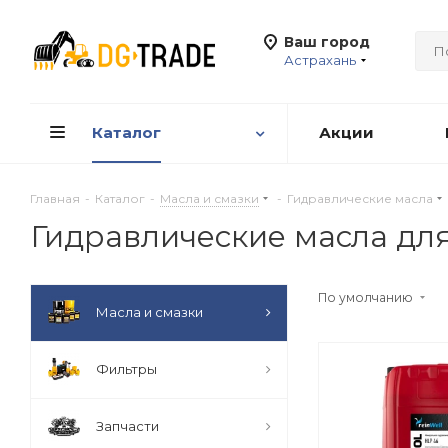
Ваш город
Астрахань
Каталог
Акции
Главная
-
Каталог
-
Масла и смазки
-
Гидравлические масла
Гидравлические масла дл
По умолчанию
Масла и смазки
Фильтры
Запчасти