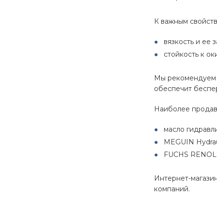
К важным свойств
вязкость и ее 
стойкость к ок
Мы рекомендуем с
обеспечит беспе
Наиболее продав
масло гидравл
MEGUIN Hydraul
FUCHS RENOLI
Интернет-магазин
компаний.