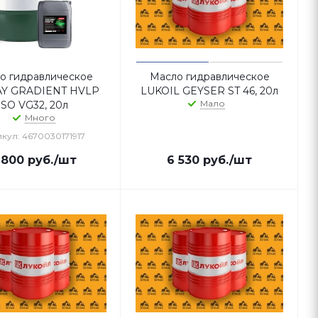
о гидравлическое
Масло гидравлическое
Y GRADIENT HVLP
LUKOIL GEYSER ST 46, 20л
Мало
ISO VG32, 20л
Много
кул: 4670030171917
 800
руб.
/шт
6 530
руб.
/шт