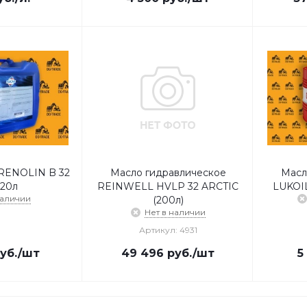
RENOLIN B 32
Масло гидравлическое
Масл
 20л
REINWELL HVLP 32 ARCTIC
LUKOIL
наличии
(200л)
Нет в наличии
Артикул: 4931
уб.
/шт
49 496
руб.
/шт
5