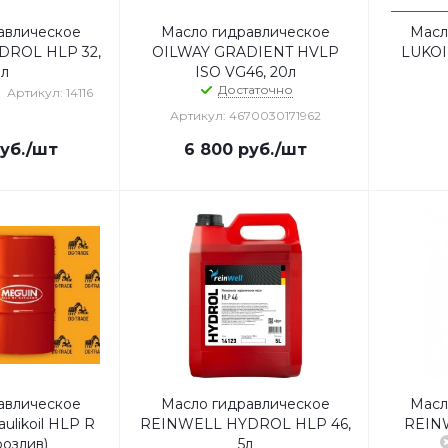
авлическое
Масло гидравлическое
Масл
DROL HLP 32,
OILWAY GRADIENT HVLP
LUKOI
0л
ISO VG46, 20л
Достаточно
Артикул: 14116
Артикул: 4670030171962
уб.
/шт
6 800
руб.
/шт
авлическое
Масло гидравлическое
Масл
likoil HLP R
REINWELL HYDROL HLP 46,
REINW
розлив)
5л