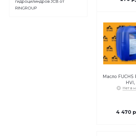
гидроцилиндров JCB от
RINGROUP
Масло FUCHS 
HVI,
Нет в 
4 470
р