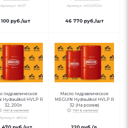
Артикул: 4907
Артикул: 4002/1024
 100
руб.
/шт
46 770
руб.
/шт
о гидравлическое
Масло гидравлическое
Hydraulikoil HVLP R
MEGUIN Hydraulikoil HVLP R
32, 200л
32 (На розлив)
Нет в наличии
Нет в наличии
Артикул: 48042
 470
руб.
/шт
220
руб.
/л.