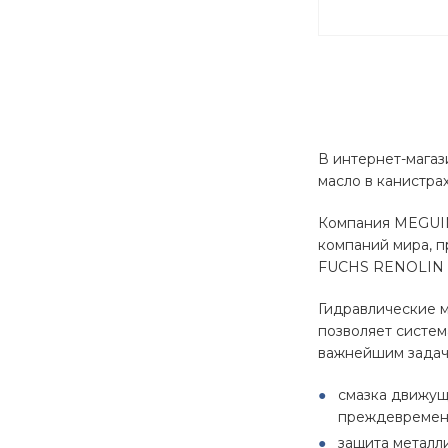
В интернет-магаз
масло в канистра
Компания MEGUIN 
компаний мира, п
FUCHS RENOLIN —
Гидравлические м
позволяет систем
важнейшим задача
смазка движущ
преждевременн
защита металл