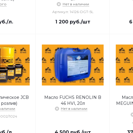
ого
Нет в наличии
Артикул: 14126-DGT-5L
уб.
/л.
1 200
руб.
/шт
6
лическое JCB
Масло FUCHS RENOLIN B
Масл
 розлив)
46 HVI, 20л
MEGUIN 
 наличии
Нет в наличии
4002/1024
уб.
/л.
4 500
руб.
/шт
37