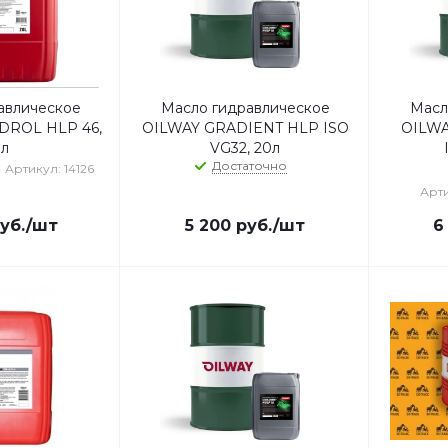
авлическое
Масло гидравлическое
Масл
DROL HLP 46,
OILWAY GRADIENT HLP ISO
OILWA
0л
VG32, 20л
Достаточно
Артикул: 14126
Арти
уб.
/шт
5 200
руб.
/шт
6