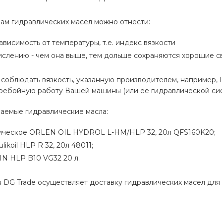
ам гидравлических масел можно отнести:
зависимость от температуры, т.е. индекс вязкости
ислению - чем она выше, тем дольше сохраняются хорошие св
облюдать вязкость, указанную производителем, например, ISO
ребойную работу Вашей машины (или ее гидравлической сист
аемые гидравлические масла:
ическое ORLEN OIL HYDROL L-HM/HLP 32, 20л QFS160K20;
ikoil HLP R 32, 20л 48011;
N HLP B10 VG32 20 л.
 DG Trade осуществляет доставку гидравлических масел для