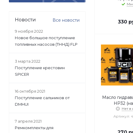
Мн
Новости
Все новости
330
р
9 ноября 2022
Новое большое поступление
топливных насосов (ТННД) FLP
3 марта 2022
Поступление крестовин
SPICER
16 октября 2021
Масло гидрав
Поступление сальников от
HP32 (на
DMHUI
Нет в
Артикул: 
7 апреля 2021
Ремкомплекты для
270
р