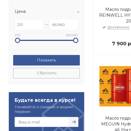
Масло гидр
Цена
REINWELL HY
2
Достаточно
210
66 960
7 900
р
Сбросить
Будьте всегда в курсе!
Узнавайте о скидках и акциях
первым
Масло гидр
MEGUIN Hydrau
46 (На 