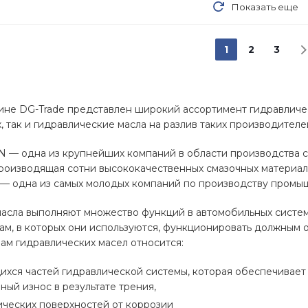
Показать еще
1
2
3
ине DG-Trade представлен широкий ассортимент гидравличес
х, так и гидравлические масла на разлив таких производителе
— одна из крупнейших компаний в области производства см
роизводящая сотни высококачественных смазочных материало
 одна из самых молодых компаний по производству промыш
асла выполняют множество функций в автомобильных система
ам, в которых они используются, функционировать должным о
м гидравлических масел относится:
ихся частей гидравлической системы, которая обеспечивает
ый износ в результате трения,
ических поверхностей от коррозии