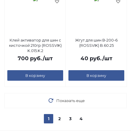
Клей активатор для шин с
Жгут для шин В-200-6
кисточкой 210гр (ROSSVIK)
(ROSSVIK) B.60.25
K.015.K.2
700
руб.
/шт
40
руб.
/шт
В корзину
В корзину
Показать еще
1
2
3
4