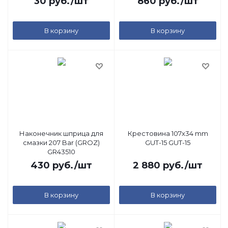
30
руб.
/шт
860
руб.
/шт
В корзину
В корзину
Наконечник шприца для
Крестовина 107x34 mm
смазки 207 Bar (GROZ)
GUT-15 GUT-15
GR43510
430
руб.
/шт
2 880
руб.
/шт
В корзину
В корзину