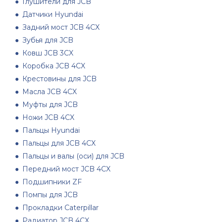
Глушители для JCB
Датчики Hyundai
Задний мост JCB 4CX
Зубья для JCB
Ковш JCB 3CX
Коробка JCB 4CX
Крестовины для JCB
Масла JCB 4CX
Муфты для JCB
Ножи JCB 4CX
Пальцы Hyundai
Пальцы для JCB 4CX
Пальцы и валы (оси) для JCB
Передний мост JCB 4CX
Подшипники ZF
Помпы для JCB
Прокладки Caterpillar
Радиатор JCB 4CX