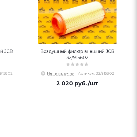
й JCB
Воздушный фильтр внешний JCB
32/915802
/915802
Нет в наличии
Артикул: 32/915802
2 020
руб.
/шт