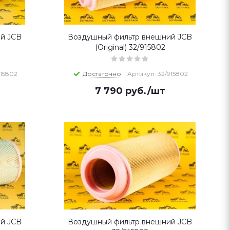
й JCB
Воздушный фильтр внешний JCB
(Original) 32/915802
915802
Достаточно
Артикул: 32/915802
7 790
руб.
/шт
й JCB
Воздушный фильтр внешний JCB