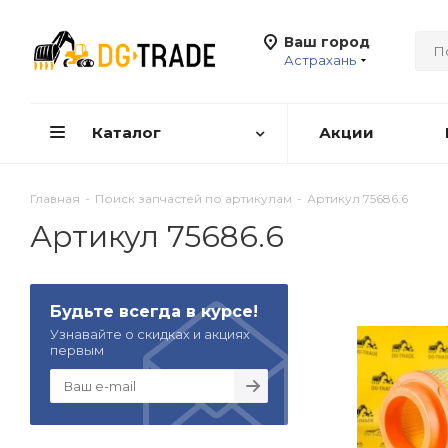
Ваш город
Астрахань
Каталог
Акции
Главная
-
Поиск запчастей по артикулам
-
Артикул 75686.6
Артикул 75686.6
Будьте всегда в курсе!
Узнавайте о скидках и акциях
первым