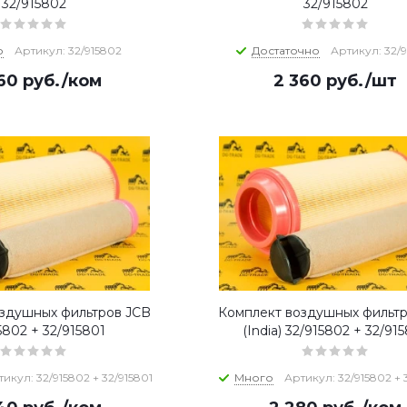
32/915802
32/915802
о
Артикул: 32/915802
Достаточно
Артикул: 32/
60
руб.
/ком
2 360
руб.
/шт
здушных фильтров JCB
Комплект воздушных фильт
5802 + 32/915801
(India) 32/915802 + 32/91
икул: 32/915802 + 32/915801
Много
Артикул: 32/915802 + 