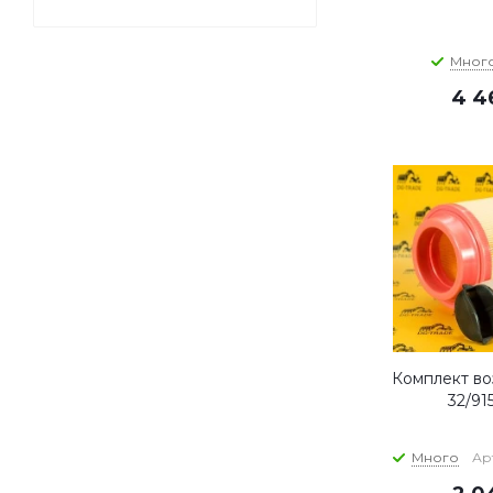
Мног
4 4
Комплект во
32/91
Много
Арт