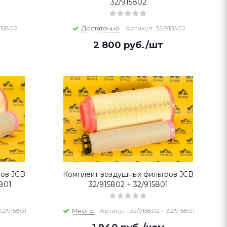
32/915802
915802
Достаточно
Артикул: 32/915802
2 800
руб.
/шт
ров JCB
Комплект воздушных фильтров JCB
5801
32/915802 + 32/915801
32/915801
Много
Артикул: 32/915802 + 32/915801