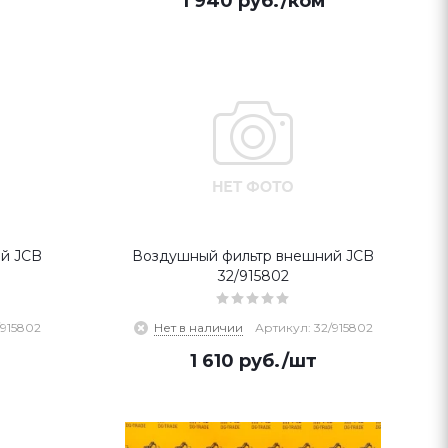
1 940
руб.
/ком
й JCB
Воздушный фильтр внешний JCB
32/915802
/915802
Нет в наличии
Артикул: 32/915802
1 610
руб.
/шт