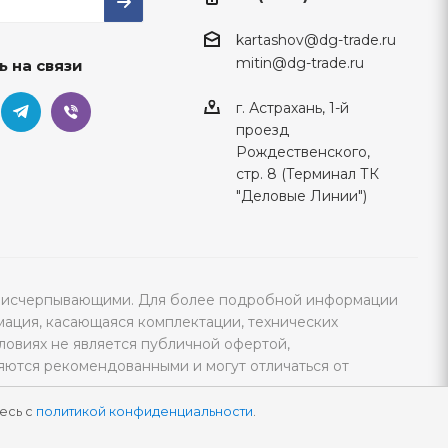
kartashov@dg-trade.ru
mitin@dg-trade.ru
ь на связи
г. Астрахань, 1-й
проезд
Рождественского,
стр. 8 (Терминал ТК
"Деловые Линии")
тся исчерпывающими. Для более подробной информации
мация, касающаяся комплектации, технических
ловиях не является публичной офертой,
яются рекомендованными и могут отличаться от
есь с
политикой конфиденциальности
.