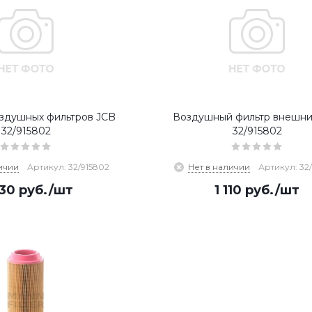
здушных фильтров JCB
Воздушный фильтр внешни
32/915802
32/915802
ичии
Артикул: 32/915802
Нет в наличии
Артикул: 32
930
руб.
/шт
1 110
руб.
/шт