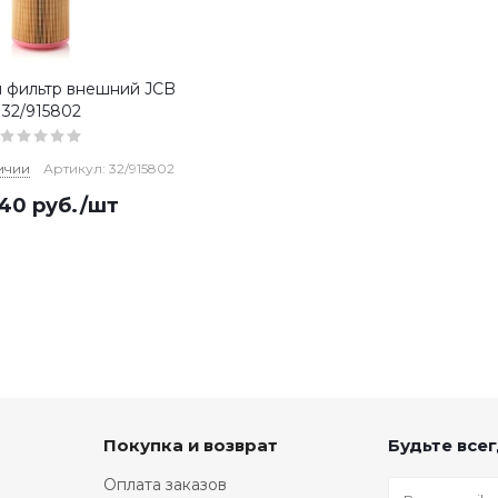
 фильтр внешний JCB
32/915802
ичии
Артикул: 32/915802
640
руб.
/шт
Покупка и возврат
Будьте всег
Оплата заказов