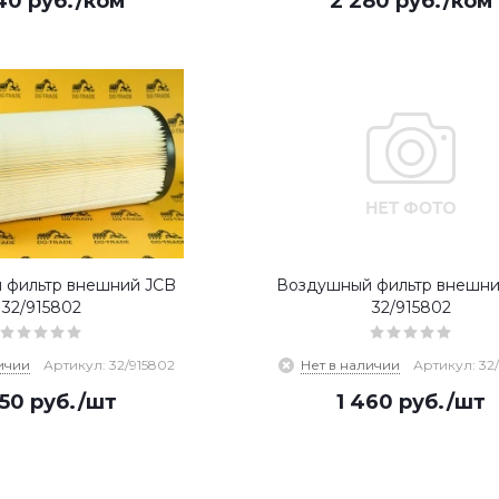
40
руб.
/ком
2 280
руб.
/ком
 фильтр внешний JCB
Воздушный фильтр внешни
32/915802
32/915802
ичии
Артикул: 32/915802
Нет в наличии
Артикул: 32
250
руб.
/шт
1 460
руб.
/шт