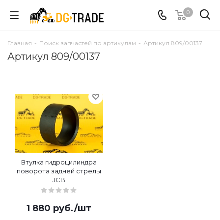
0
Главная
-
Поиск запчастей по артикулам
-
Артикул 809/00137
Артикул 809/00137
Втулка гидроцилиндра
поворота задней стрелы
JCB
1 880
руб.
/шт