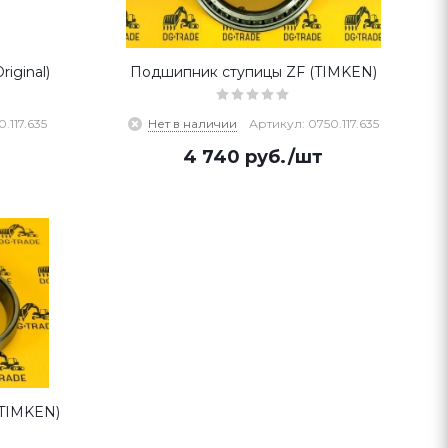
iginal)
Подшипник ступицы ZF (TIMKEN)
.117.635
Нет в наличии
Артикул: 0750.117.635
4 740
руб.
/шт
(TIMKEN)