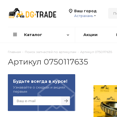
Ваш город
Астрахань
Каталог
Акции
Главная
-
Поиск запчастей по артикулам
-
Артикул 0750117635
Артикул 0750117635
Будьте всегда в курсе!
Узнавайте о скидках и акциях
первым