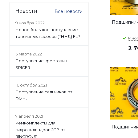
Новости
Все новости
Подшипник 
9 ноября 2022
Новое большое поступление
топливных насосов (ТННД) FLP
Мно
2 
3 марта 2022
Поступление крестовин
SPICER
16 октября 2021
Поступление сальников от
DMHUI
7 апреля 2021
Ремкомплекты для
Подшипник 
гидроцилиндров JCB от
RINGROUP