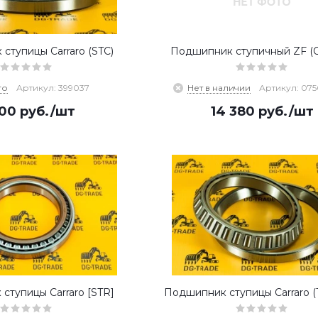
ступицы Carraro (STC)
Подшипник ступичный ZF (Or
го
Артикул: 399037
Нет в наличии
Артикул: 0750
700
руб.
/шт
14 380
руб.
/шт
ступицы Carraro [STR]
Подшипник ступицы Carraro 