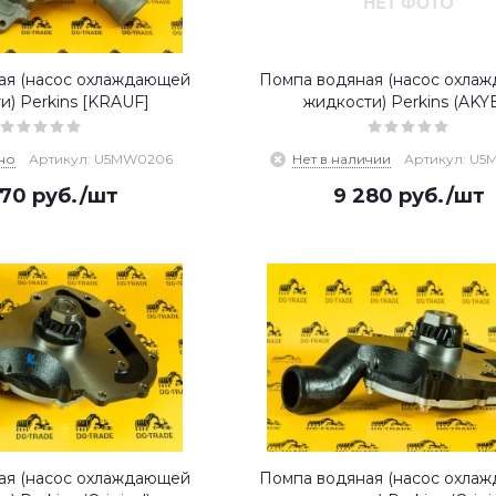
ая (насос охлаждающей
Помпа водяная (насос охла
и) Perkins [KRAUF]
жидкости) Perkins (AKY
но
Артикул: U5MW0206
Нет в наличии
Артикул: U
770
руб.
/шт
9 280
руб.
/шт
ая (насос охлаждающей
Помпа водяная (насос охла