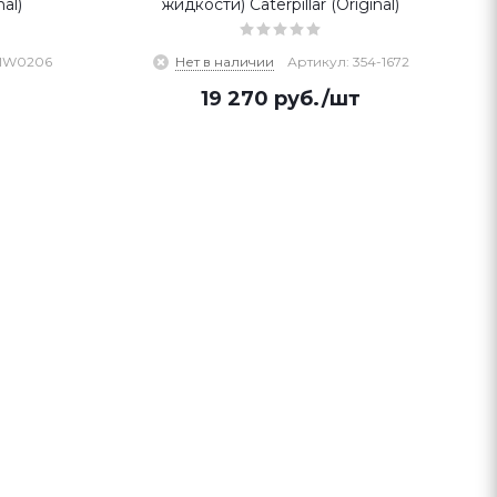
al)
жидкости) Caterpillar (Original)
5MW0206
Нет в наличии
Артикул: 354-1672
19 270
руб.
/шт