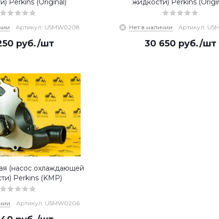
) Perkins (Original)
жидкости) Perkins (Origin
чии
Артикул: U5MW0208
Нет в наличии
Артикул: U
250
руб.
/шт
30 650
руб.
/шт
ая (насос охлаждающей
ти) Perkins (KMP)
чии
Артикул: U5MW0206