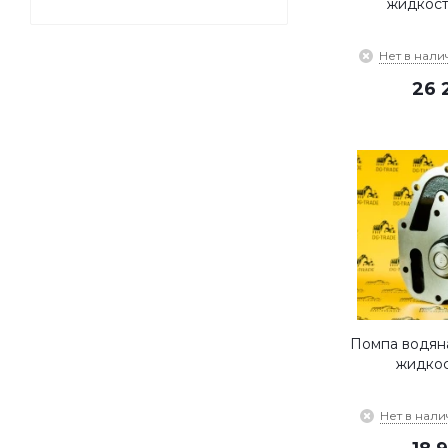
жидкости
Нет в нали
26 
Помпа водян
жидкос
Нет в нали