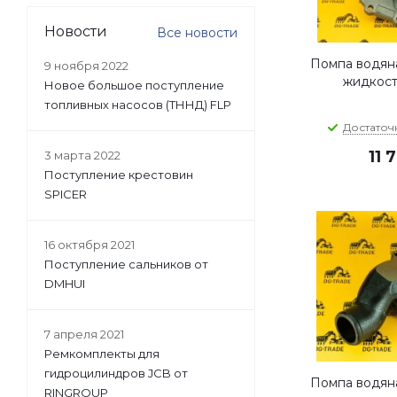
Новости
Все новости
Помпа водян
9 ноября 2022
жидкост
Новое большое поступление
топливных насосов (ТННД) FLP
Достаточ
11 
3 марта 2022
Поступление крестовин
SPICER
16 октября 2021
Поступление сальников от
DMHUI
7 апреля 2021
Ремкомплекты для
гидроцилиндров JCB от
Помпа водян
RINGROUP