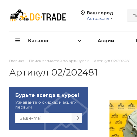
Ваш город
Астрахань
Каталог
Акции
Главная
-
Поиск запчастей по артикулам
-
Артикул 02/202481
Артикул 02/202481
Будьте всегда в курсе!
Узнавайте о скидках и акциях
первым