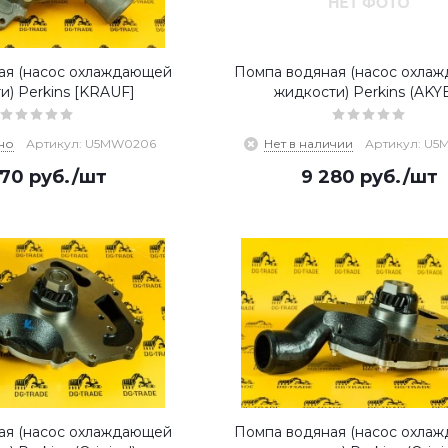
ая (насос охлаждающей
Помпа водяная (насос охла
и) Perkins [KRAUF]
жидкости) Perkins (AKY
но
Артикул: U5MW0206
Нет в наличии
Артикул: U
770
руб.
/шт
9 280
руб.
/шт
ая (насос охлаждающей
Помпа водяная (насос охла