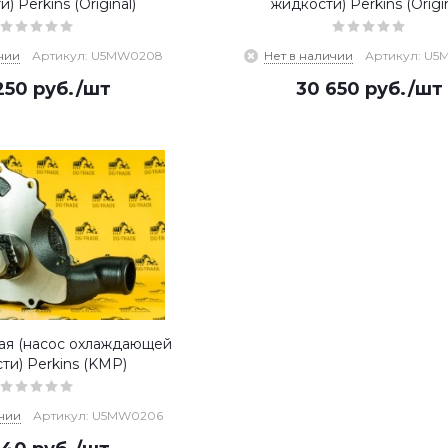
) Perkins (Original)
жидкости) Perkins (Origin
чии
Артикул: U5MW0208
Нет в наличии
Артикул: U
250
руб.
/шт
30 650
руб.
/шт
ая (насос охлаждающей
ти) Perkins (KMP)
чии
Артикул: U5MW0206