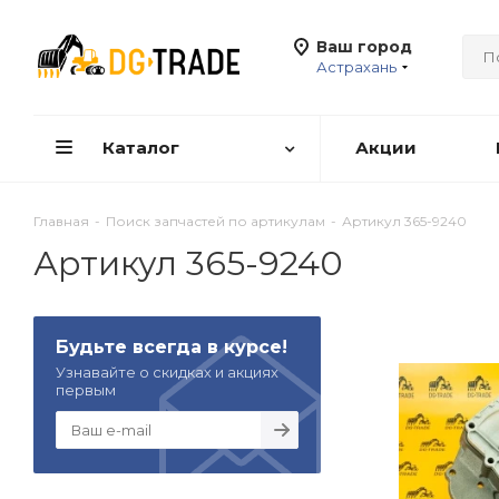
Ваш город
Астрахань
Каталог
Акции
Главная
-
Поиск запчастей по артикулам
-
Артикул 365-9240
Артикул 365-9240
Будьте всегда в курсе!
Узнавайте о скидках и акциях
первым