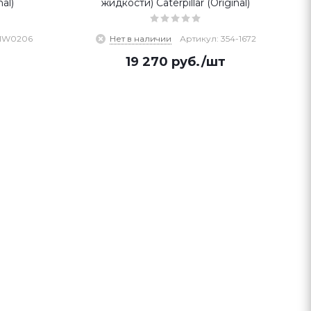
al)
жидкости) Caterpillar (Original)
5MW0206
Нет в наличии
Артикул: 354-1672
19 270
руб.
/шт