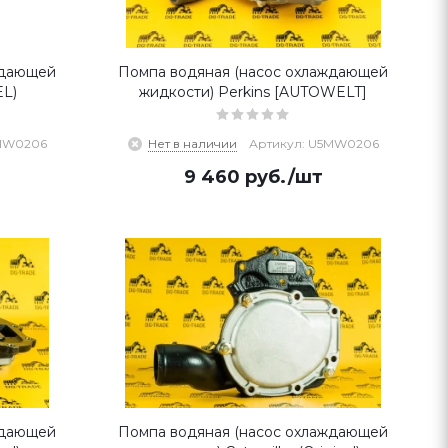
ждающей
Помпа водяная (насос охлаждающей
EL)
жидкости) Perkins [AUTOWELT]
5MW0206
Нет в наличии
Артикул: U5MW0206
9 460
руб.
/шт
ждающей
Помпа водяная (насос охлаждающей