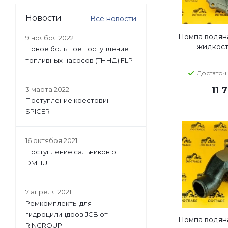
Новости
Все новости
Помпа водян
9 ноября 2022
жидкост
Новое большое поступление
топливных насосов (ТННД) FLP
Достаточ
11 
3 марта 2022
Поступление крестовин
SPICER
16 октября 2021
Поступление сальников от
DMHUI
7 апреля 2021
Ремкомплекты для
гидроцилиндров JCB от
Помпа водян
RINGROUP