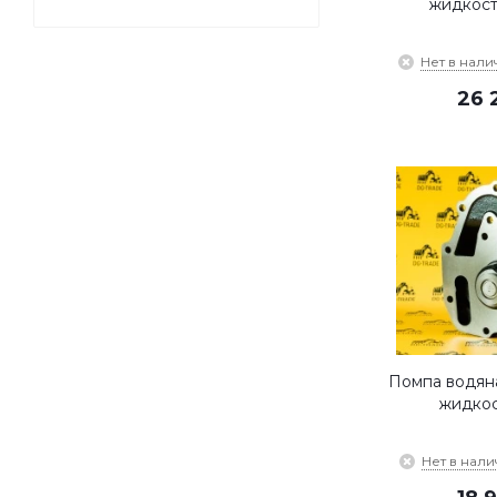
жидкости
Нет в нали
26 
Помпа водян
жидкос
Нет в нали