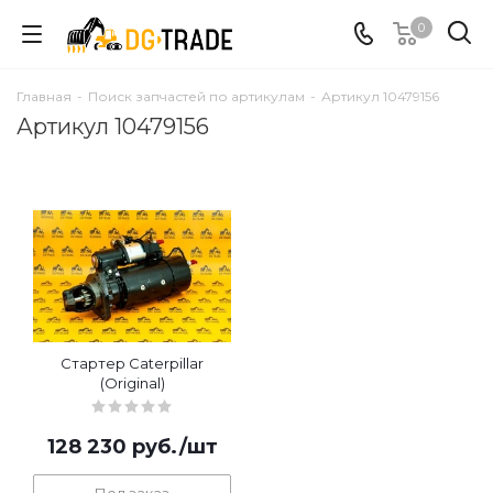
0
Главная
-
Поиск запчастей по артикулам
-
Артикул 10479156
Артикул 10479156
Стартер Caterpillar
(Original)
128 230
руб.
/шт