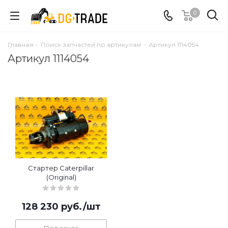
0
Главная
-
Поиск запчастей по артикулам
-
Артикул 1114054
Артикул 1114054
Стартер Caterpillar
(Original)
128 230
руб.
/шт