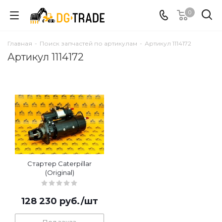
0
Главная
-
Поиск запчастей по артикулам
-
Артикул 1114172
Артикул 1114172
Стартер Caterpillar
(Original)
128 230
руб.
/шт