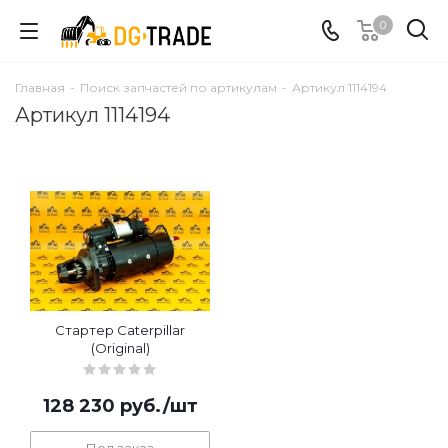
0
Главная
-
Поиск запчастей по артикулам
-
Артикул 1114194
Артикул 1114194
Стартер Caterpillar
(Original)
128 230
руб.
/шт