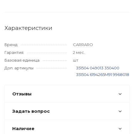
Характеристики
Бренд
CARRARO
Гарантия:
2 мес.
Базовая единица
шт
Доп. артикулы
351504
049013
350400
351504
6194265M91
9968018
Отзывы
Задать вопрос
Наличие