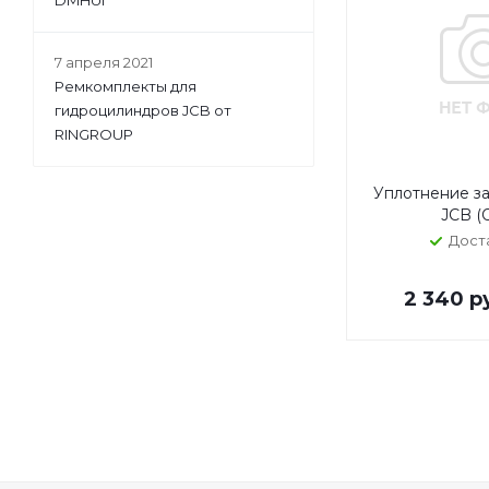
DMHUI
7 апреля 2021
Ремкомплекты для
гидроцилиндров JCB от
RINGROUP
Уплотнение за
JCB (
Дост
2 340
р