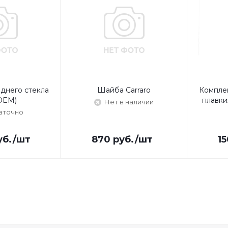
днего стекла
Шайба Carraro
Компле
OEM)
плавки
Нет в наличии
аточно
уб.
/шт
870
руб.
/шт
15