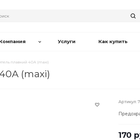
Компания
Услуги
Как купить
тель плавкий 40A (maxi)
40A (maxi)
Артикул:
7
Предохра
170
р