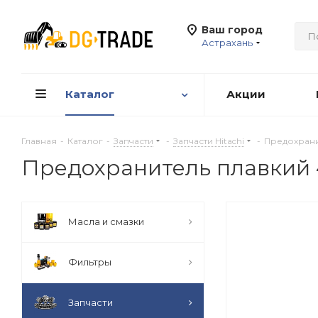
Ваш город
Астрахань
Каталог
Акции
Главная
-
Каталог
-
Запчасти
-
Запчасти Hitachi
-
Предохрани
Предохранитель плавкий 
Масла и смазки
Фильтры
Запчасти