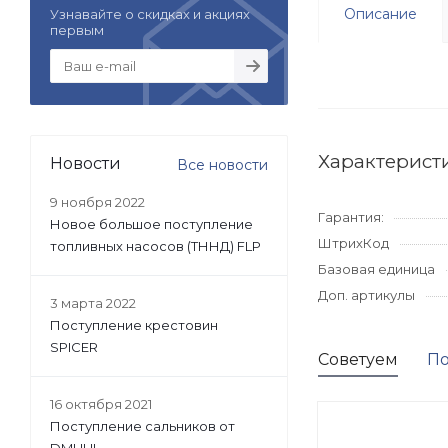
Описание
Узнавайте о скидках и акциях
первым
Характерист
Новости
Все новости
9 ноября 2022
Гарантия:
Новое большое поступление
ШтрихКод
топливных насосов (ТННД) FLP
Базовая единица
Доп. артикулы
3 марта 2022
Поступление крестовин
SPICER
Советуем
По
16 октября 2021
Поступление сальников от