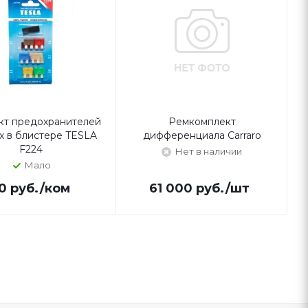
кт предохранителей
Ремкомплект
х в блистере TESLA
дифференциала Carraro
F224
Нет в наличии
Мало
0
руб.
/ком
61 000
руб.
/шт