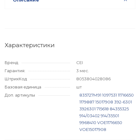
Характеристики
Бренд
CEI
Гарантия:
3 мес.
ШтрихКод
8053804028086
Базовая единица
шт
Доп. артикулы
835727М91
1097531
11716650
1179887
15017908
392-6301
3926301
715618
84355325
914/03402
914/35501
9968410
VOE11716650
VOE15017908