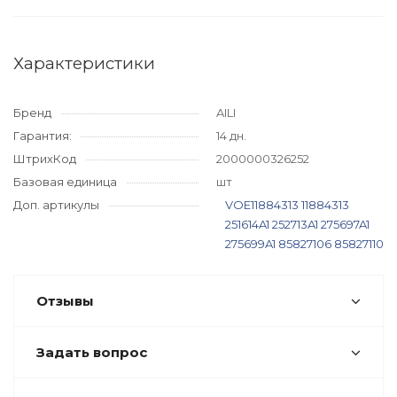
Характеристики
Бренд
AILI
Гарантия:
14 дн.
ШтрихКод
2000000326252
Базовая единица
шт
Доп. артикулы
VOE11884313
11884313
251614A1
252713A1
275697A1
275699A1
85827106
85827110
Отзывы
Задать вопрос