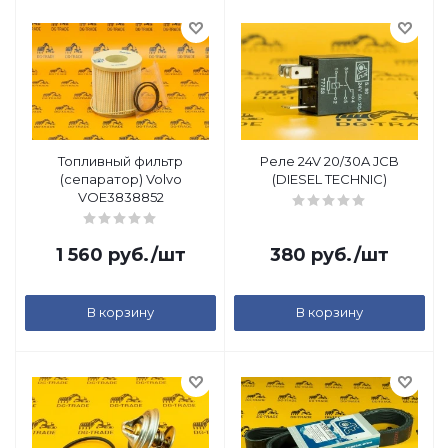
Топливный фильтр
Реле 24V 20/30A JCB
(сепаратор) Volvo
(DIESEL TECHNIC)
VOE3838852
1 560
руб.
/шт
380
руб.
/шт
В корзину
В корзину