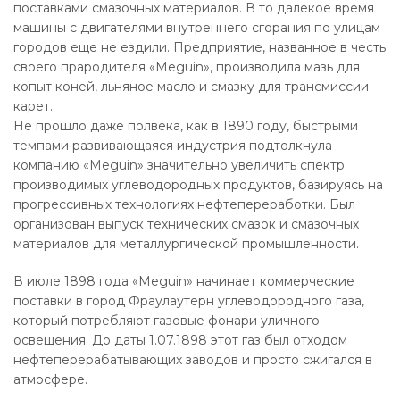
поставками смазочных материалов. В то далекое время
машины с двигателями внутреннего сгорания по улицам
городов еще не ездили. Предприятие, названное в честь
своего прародителя «Meguin», производила мазь для
копыт коней, льняное масло и смазку для трансмиссии
карет.
Не прошло даже полвека, как в 1890 году, быстрыми
темпами развивающаяся индустрия подтолкнула
компанию «Meguin» значительно увеличить спектр
производимых углеводородных продуктов, базируясь на
прогрессивных технологиях нефтепереработки. Был
организован выпуск технических смазок и смазочных
материалов для металлургической промышленности.
В июле 1898 года «Meguin» начинает коммерческие
поставки в город Фраулаутерн углеводородного газа,
который потребляют газовые фонари уличного
освещения. До даты 1.07.1898 этот газ был отходом
нефтеперерабатывающих заводов и просто сжигался в
атмосфере.