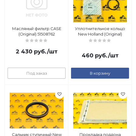
Масляный фильтр CASE
Уплотнительное кольцо
(Original) 51508762
New Holland (Original)
2 430
руб.
/шт
460
руб.
/шт
Под заказ
В корзину
Сальник ступичный New
Прокладка поддона