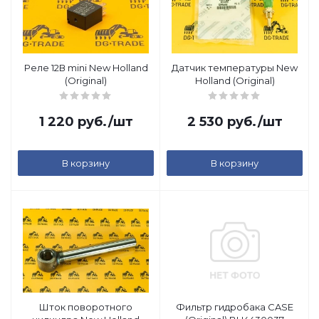
Реле 12В mini New Holland
Датчик температуры New
(Original)
Holland (Original)
1 220
руб.
/шт
2 530
руб.
/шт
В корзину
В корзину
Шток поворотного
Фильтр гидробака CASE