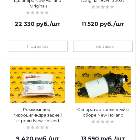
цилиндра New Holland
(Original) BU4430037
(Original)
22 330
руб.
/шт
11 520
руб.
/шт
Под заказ
Под заказ
Ремкомплект
Сепаратор топливный в
гидроцилиндра задней
сборе New Holland
стрелы New Holland
(Original)
9 420
руб.
/шт
13 590
руб.
/шт