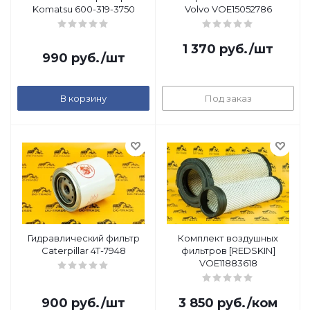
Komatsu 600-319-3750
Volvo VOE15052786
1 370
руб.
/шт
990
руб.
/шт
В корзину
Под заказ
Гидравлический фильтр
Комплект воздушных
Caterpillar 4T-7948
фильтров [REDSKIN]
VOE11883618
900
руб.
/шт
3 850
руб.
/ком