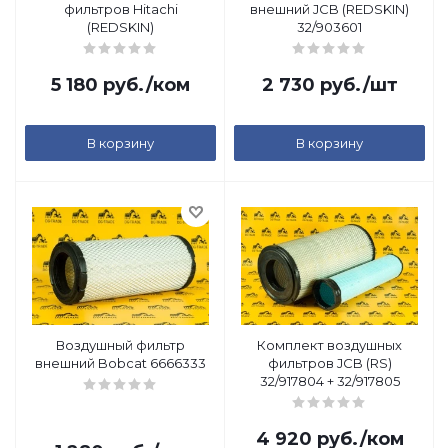
фильтров Hitachi
внешний JCB (REDSKIN)
(REDSKIN)
32/903601
5 180
руб.
/ком
2 730
руб.
/шт
В корзину
В корзину
Воздушный фильтр
Комплект воздушных
внешний Bobcat 6666333
фильтров JCB (RS)
32/917804 + 32/917805
4 920
руб.
/ком