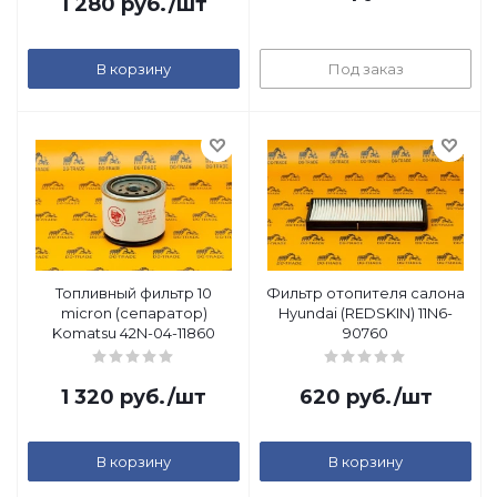
1 280
руб.
/шт
В корзину
Под заказ
Топливный фильтр 10
Фильтр отопителя салона
micron (сепаратор)
Hyundai (REDSKIN) 11N6-
Komatsu 42N-04-11860
90760
1 320
руб.
/шт
620
руб.
/шт
В корзину
В корзину