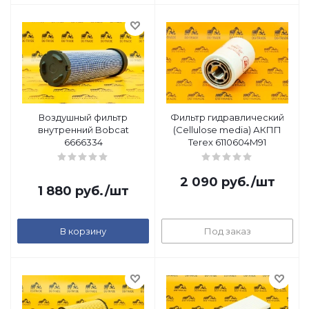
Воздушный фильтр
Фильтр гидравлический
внутренний Bobcat
(Cellulose media) АКПП
6666334
Terex 6110604M91
2 090
руб.
/шт
1 880
руб.
/шт
В корзину
Под заказ