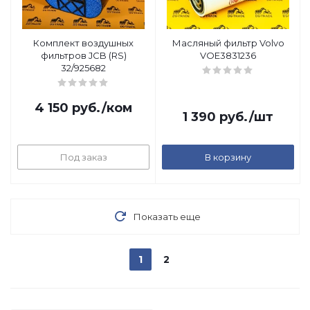
Комплект воздушных
Масляный фильтр Volvo
фильтров JCB (RS)
VOE3831236
32/925682
4 150
руб.
/ком
1 390
руб.
/шт
Под заказ
В корзину
Показать еще
1
2