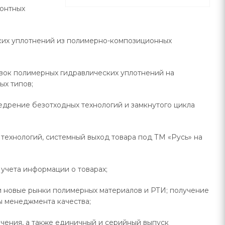
монтных
ских уплотнений из полимерно-композиционных
вок полимерных гидравлических уплотнений на
х типов;
недрение безотходных технологий и замкнутого цикла
технологий, системный выход товара под ТМ «Русь» на
 учета информации о товарах;
 и новые рынки полимерных материалов и РТИ; получение
ы менеджмента качества;
очения, а также единичный и серийный выпуск