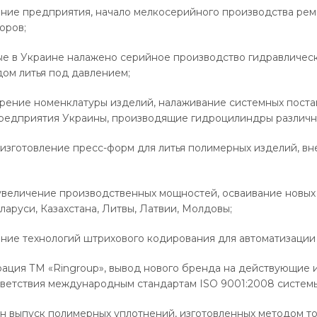
ание предприятия, начало мелкосерийного производства ре
оров;
вые в Украине налажено серийное производство гидравличе
ом литья под давлением;
рение номенклатуры изделий, налаживание системных поста
едприятия Украины, производящие гидроцилиндры различны
 изготовление пресс-форм для литья полимерных изделий, в
 увеличение производственных мощностей, осваивание новых 
ларуси, Казахстана, Литвы, Латвии, Молдовы;
ение технологий штрихового кодирования для автоматизации
трация ТМ «Ringroup», вывод нового бренда на действующие
тветствия международным стандартам ISO 9001:2008 систем
ен выпуск полимерных уплотнений, изготовленных методом т