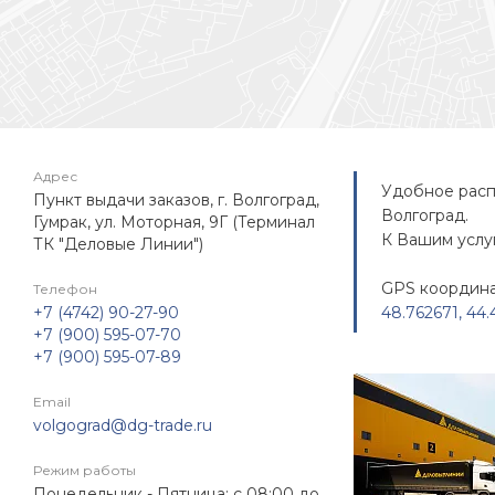
Адрес
Удобное расп
Пункт выдачи заказов, г. Волгоград,
Волгоград.
Гумрак, ул. Моторная, 9Г (Терминал
К Вашим услу
ТК "Деловые Линии")
GPS координат
Телефон
+7 (4742) 90-27-90
48.762671, 44
+7 (900) 595-07-70
+7 (900) 595-07-89
Email
volgograd@dg-trade.ru
Режим работы
Понедельник - Пятница: с 08:00 до