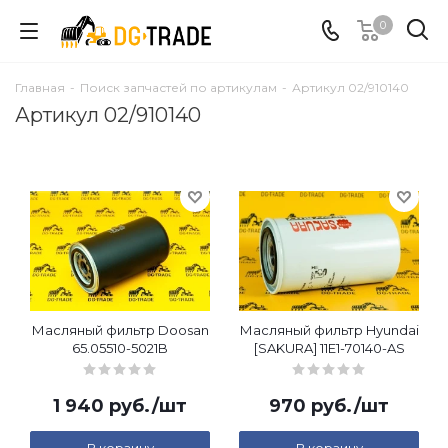
0
Главная
-
Поиск запчастей по артикулам
-
Артикул 02/910140
Артикул 02/910140
Масляный фильтр Doosan
Масляный фильтр Hyundai
65.05510-5021B
[SAKURA] 11E1-70140-AS
1 940
руб.
/шт
970
руб.
/шт