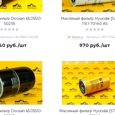
льтр Doosan 65.05510-
Масляный фильтр Hyundai [
5021B
11E1-70140-AS
Артикул: 65.05510-5021B
Много
Артикул: 11E1-701
940
руб.
/шт
970
руб.
/шт
льтр Doosan 65.05510-
Масляный фильтр Hyundai [STA