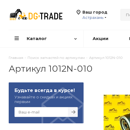
Ваш город
Астрахань
Каталог
Акции
Главная
-
Поиск запчастей по артикулам
-
Артикул 1012N-010
Артикул 1012N-010
Будьте всегда в курсе!
Узнавайте о скидках и акциях
первым