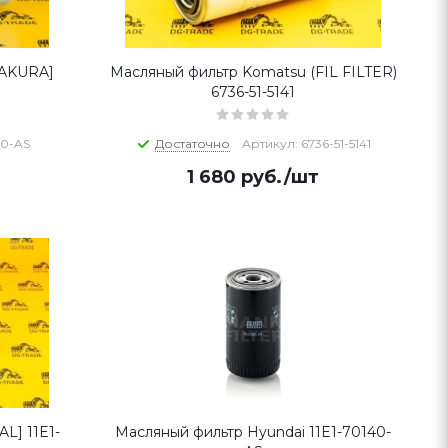
SAKURA]
Масляный фильтр Komatsu (FIL FILTER)
6736-51-5141
40-AS
Достаточно
Артикул: 6736-51-5141
1 680
руб.
/шт
L] 11E1-
Масляный фильтр Hyundai 11E1-70140-