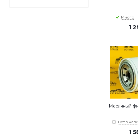
Много
1 
Масляный фи
Нет в нал
1 