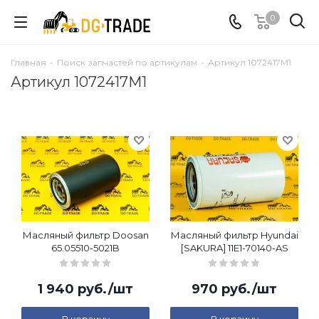
0
Главная
-
Поиск запчастей по артикулам
-
Артикул 1072417M1
Артикул 1072417M1
Масляный фильтр Doosan
Масляный фильтр Hyundai
65.05510-5021B
[SAKURA] 11E1-70140-AS
1 940
руб.
/шт
970
руб.
/шт