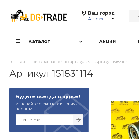
Ваш город
Астрахань
Каталог
Акции
Главная
-
Поиск запчастей по артикулам
-
Артикул 151831114
Артикул 151831114
Будьте всегда в курсе!
Узнавайте о скидках и акциях
первым