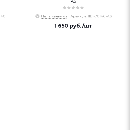
AS
140
Нет в наличии
Артикул: 11E1-70140-AS
1 650
руб.
/шт