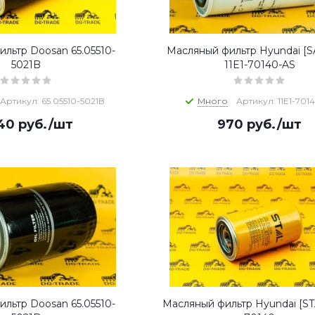
льтр Doosan 65.05510-
Масляный фильтр Hyundai [
5021B
11E1-70140-AS
Артикул: 65.05510-5021B
Много
Артикул: 11E1-701
940
руб.
/шт
970
руб.
/шт
льтр Doosan 65.05510-
Масляный фильтр Hyundai [STA