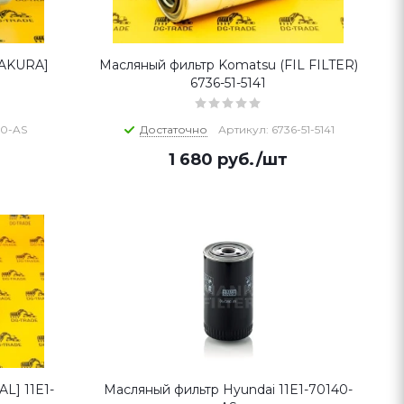
SAKURA]
Масляный фильтр Komatsu (FIL FILTER)
6736-51-5141
40-AS
Достаточно
Артикул: 6736-51-5141
1 680
руб.
/шт
L] 11E1-
Масляный фильтр Hyundai 11E1-70140-