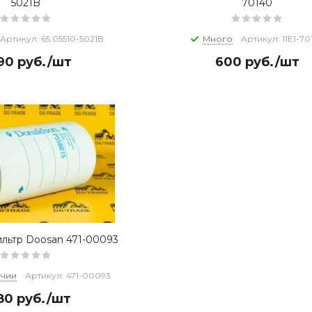
5021B
70140
Артикул: 65.05510-5021B
Много
Артикул: 11E1-70
290
руб.
/шт
600
руб.
/шт
льтр Doosan 471-00093
ичии
Артикул: 471-00093
580
руб.
/шт