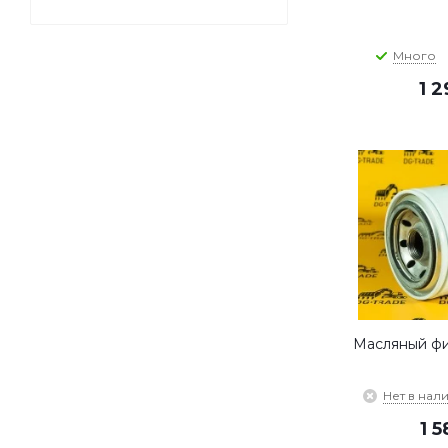
Много
1 
Масляный фи
Нет в нал
1 