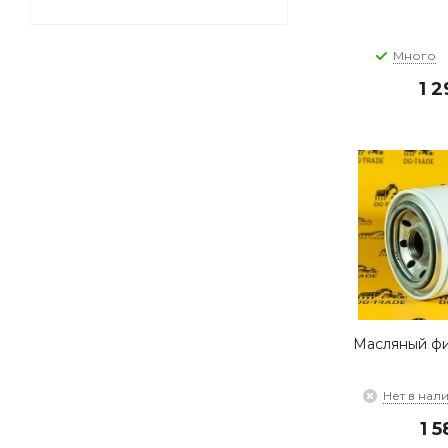
Много
1 
Масляный фи
Нет в нал
1 