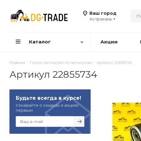
Ваш город
Астрахань
Каталог
Акции
Главная
-
Поиск запчастей по артикулам
-
Артикул 22855734
Артикул 22855734
Будьте всегда в курсе!
Узнавайте о скидках и акциях
первым