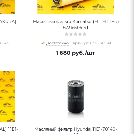
SAKURA]
Масляный фильтр Komatsu (FIL FILTER)
6736-51-5141
40-AS
Достаточно
Артикул: 6736-51-5141
1 680
руб.
/шт
L] 11E1-
Масляный фильтр Hyundai 11E1-70140-