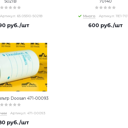
5021B
70140
Артикул: 65.05510-5021B
Много
Артикул: 11E1-70
290
руб.
/шт
600
руб.
/шт
льтр Doosan 471-00093
ичии
Артикул: 471-00093
580
руб.
/шт