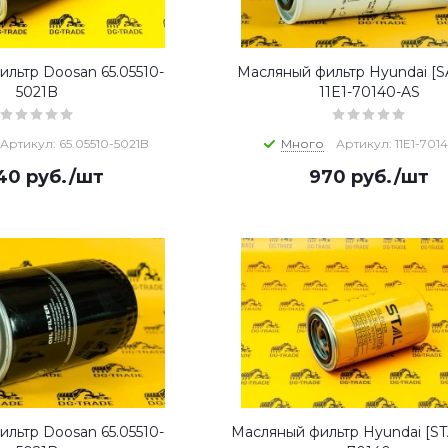
льтр Doosan 65.05510-
Масляный фильтр Hyundai [
5021B
11E1-70140-AS
Артикул: 65.05510-5021B
Много
Артикул: 11E1-701
940
руб.
/шт
970
руб.
/шт
льтр Doosan 65.05510-
Масляный фильтр Hyundai [STA