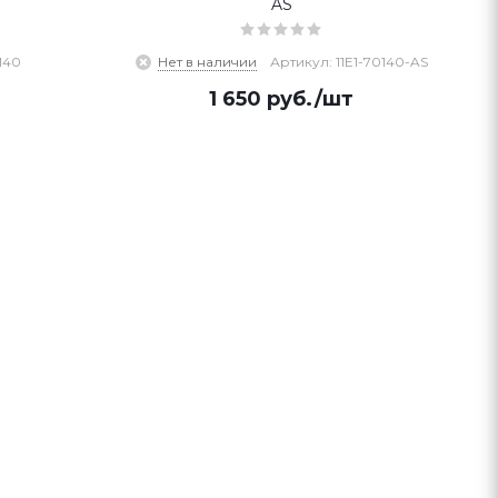
AS
140
Нет в наличии
Артикул: 11E1-70140-AS
1 650
руб.
/шт