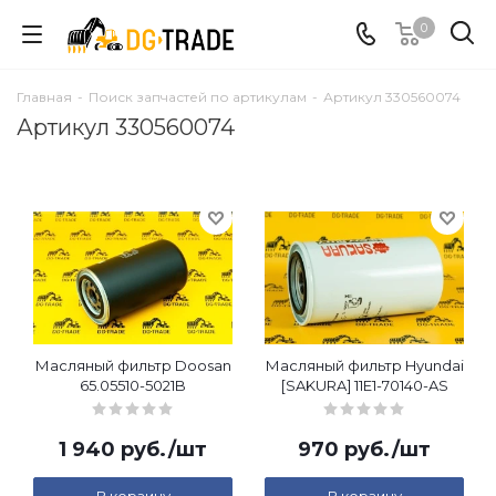
0
Главная
-
Поиск запчастей по артикулам
-
Артикул 330560074
Артикул 330560074
Масляный фильтр Doosan
Масляный фильтр Hyundai
65.05510-5021B
[SAKURA] 11E1-70140-AS
1 940
руб.
/шт
970
руб.
/шт