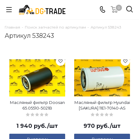
0
Главная
-
Поиск запчастей по артикулам
-
Артикул 538243
Артикул 538243
Масляный фильтр Doosan
Масляный фильтр Hyundai
65.05510-5021B
[SAKURA] 11E1-70140-AS
1 940
руб.
/шт
970
руб.
/шт