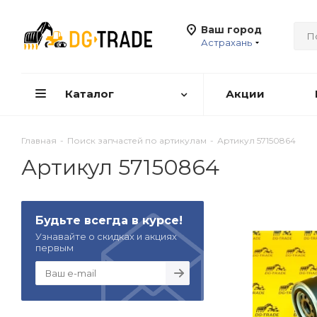
Ваш город
Астрахань
Каталог
Акции
Главная
-
Поиск запчастей по артикулам
-
Артикул 57150864
Артикул 57150864
Будьте всегда в курсе!
Узнавайте о скидках и акциях
первым