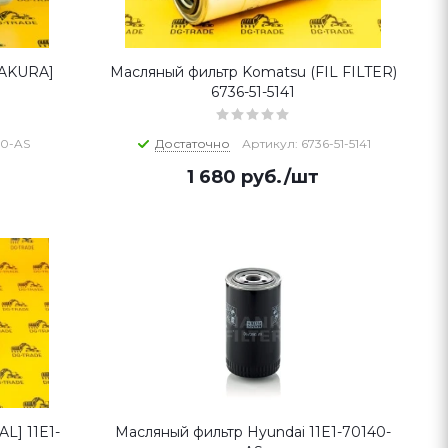
SAKURA]
Масляный фильтр Komatsu (FIL FILTER)
6736-51-5141
40-AS
Достаточно
Артикул: 6736-51-5141
1 680
руб.
/шт
L] 11E1-
Масляный фильтр Hyundai 11E1-70140-