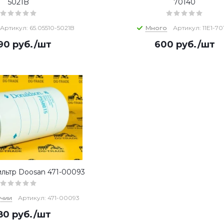
5021B
70140
Артикул: 65.05510-5021B
Много
Артикул: 11E1-70
290
руб.
/шт
600
руб.
/шт
льтр Doosan 471-00093
ичии
Артикул: 471-00093
580
руб.
/шт