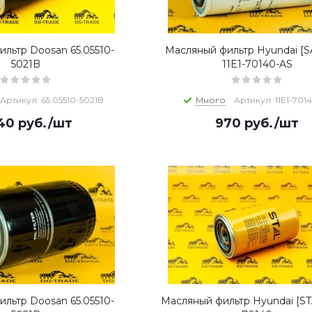
льтр Doosan 65.05510-
Масляный фильтр Hyundai [
5021B
11E1-70140-AS
Артикул: 65.05510-5021B
Много
Артикул: 11E1-701
940
руб.
/шт
970
руб.
/шт
льтр Doosan 65.05510-
Масляный фильтр Hyundai [STA