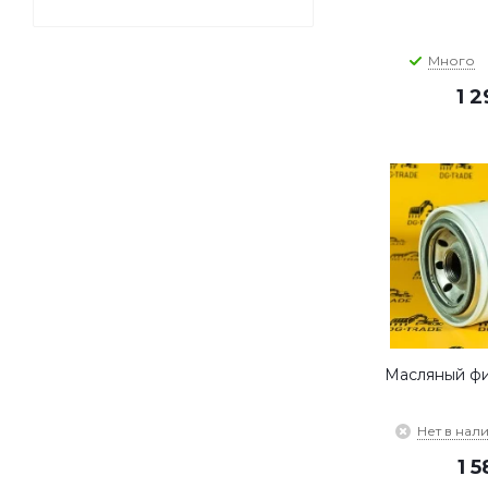
Много
1 
Масляный фи
Нет в нал
1 