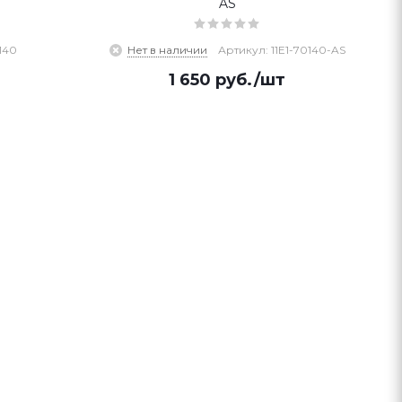
AS
140
Нет в наличии
Артикул: 11E1-70140-AS
1 650
руб.
/шт