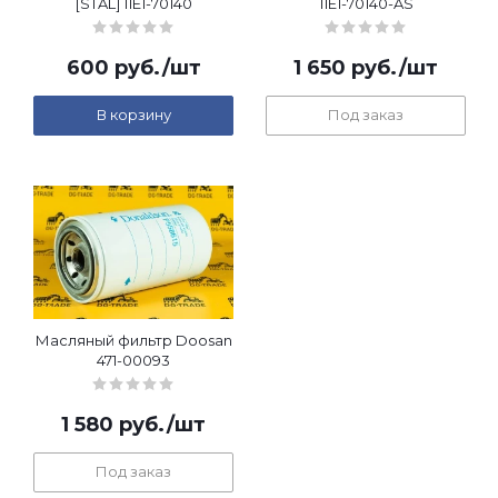
[STAL] 11E1-70140
11E1-70140-AS
600
руб.
/шт
1 650
руб.
/шт
В корзину
Под заказ
Масляный фильтр Doosan
471-00093
1 580
руб.
/шт
Под заказ