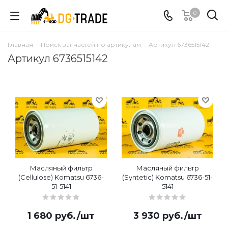
0
Главная
-
Поиск запчастей по артикулам
-
Артикул 6736515142
Артикул 6736515142
Масляный фильтр
Масляный фильтр
(Cellulose) Komatsu 6736-
(Syntetic) Komatsu 6736-51-
51-5141
5141
1 680
руб.
/шт
3 930
руб.
/шт