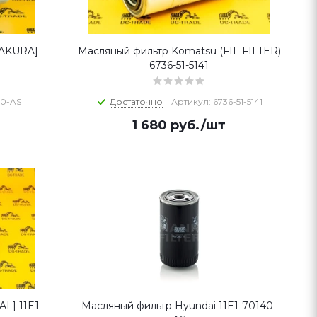
SAKURA]
Масляный фильтр Komatsu (FIL FILTER)
6736-51-5141
40-AS
Достаточно
Артикул: 6736-51-5141
1 680
руб.
/шт
L] 11E1-
Масляный фильтр Hyundai 11E1-70140-