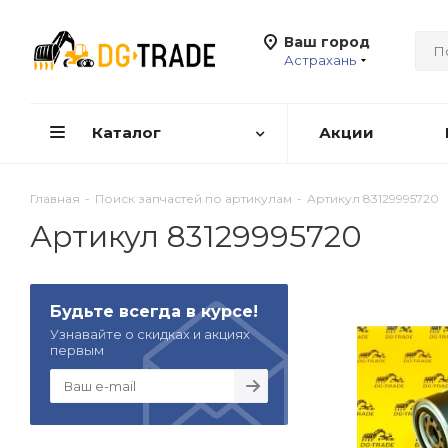
Ваш город
Астрахань
Каталог
Акции
Главная
-
Поиск запчастей по артикулам
-
Артикул 83129995720
Артикул 83129995720
Будьте всегда в курсе!
Узнавайте о скидках и акциях
первым