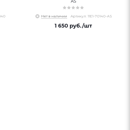
AS
140
Нет в наличии
Артикул: 11E1-70140-AS
1 650
руб.
/шт