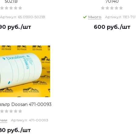
5021B
70140
Артикул: 65.05510-5021B
Много
Артикул: 11E1-70
290
руб.
/шт
600
руб.
/шт
льтр Doosan 471-00093
ичии
Артикул: 471-00093
580
руб.
/шт