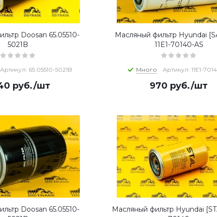
льтр Doosan 65.05510-
Масляный фильтр Hyundai [
5021B
11E1-70140-AS
Артикул: 65.05510-5021B
Много
Артикул: 11E1-701
940
руб.
/шт
970
руб.
/шт
льтр Doosan 65.05510-
Масляный фильтр Hyundai [STA