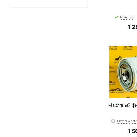
Много
1 
Масляный фи
Нет в нал
1 