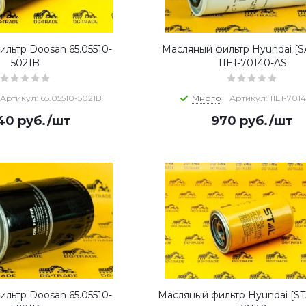
льтр Doosan 65.05510-
Масляный фильтр Hyundai [
5021B
11E1-70140-AS
Артикул: 65.05510-5021B
Много
Артикул: 11E1-701
940
руб.
/шт
970
руб.
/шт
льтр Doosan 65.05510-
Масляный фильтр Hyundai [STA