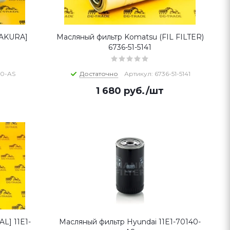
SAKURA]
Масляный фильтр Komatsu (FIL FILTER)
6736-51-5141
40-AS
Достаточно
Артикул: 6736-51-5141
1 680
руб.
/шт
L] 11E1-
Масляный фильтр Hyundai 11E1-70140-