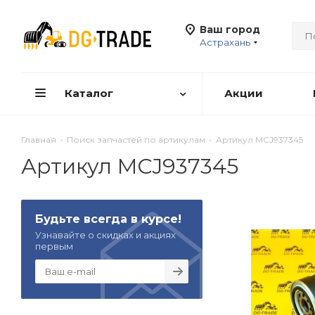
Ваш город
Астрахань
Каталог
Акции
Главная
-
Поиск запчастей по артикулам
-
Артикул MCJ937345
Артикул MCJ937345
Будьте всегда в курсе!
Узнавайте о скидках и акциях
первым