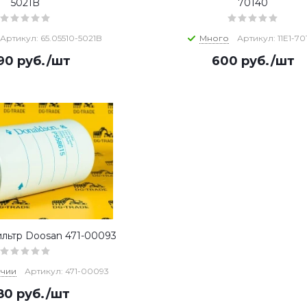
5021B
70140
Артикул: 65.05510-5021B
Много
Артикул: 11E1-70
290
руб.
/шт
600
руб.
/шт
льтр Doosan 471-00093
ичии
Артикул: 471-00093
580
руб.
/шт