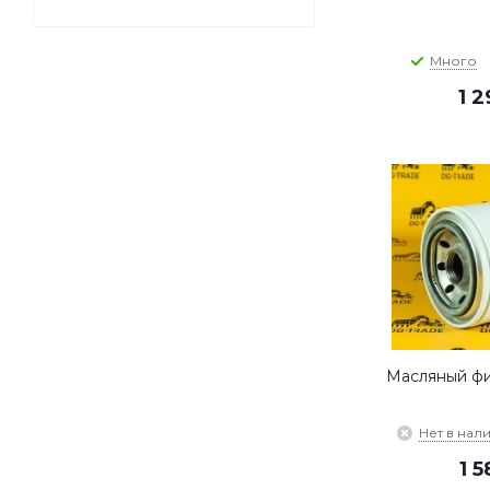
Много
1 
Масляный фи
Нет в нал
1 