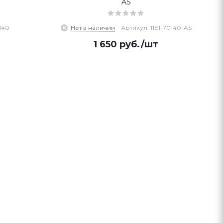
AS
140
Нет в наличии
Артикул: 11E1-70140-AS
1 650
руб.
/шт