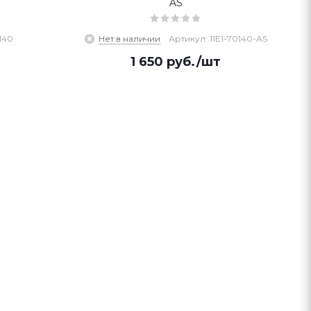
AS
140
Нет в наличии
Артикул: 11E1-70140-AS
1 650
руб.
/шт