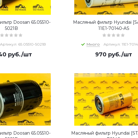
льтр Doosan 65.05510-
Масляный фильтр Hyundai [
5021B
11E1-70140-AS
Артикул: 65.05510-5021B
Много
Артикул: 11E1-701
940
руб.
/шт
970
руб.
/шт
льтр Doosan 65.05510-
Масляный фильтр Hyundai [STA