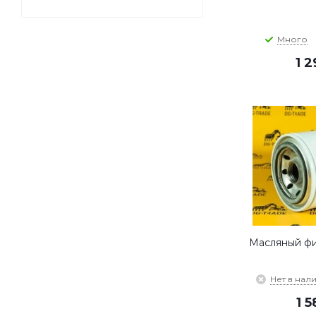
Много
1 
Масляный фи
Нет в нал
1 