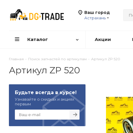
Ваш город
Астрахань
Каталог
Акции
Главная
-
Поиск запчастей по артикулам
-
Артикул ZP 520
Артикул ZP 520
Будьте всегда в курсе!
Узнавайте о скидках и акциях
первым