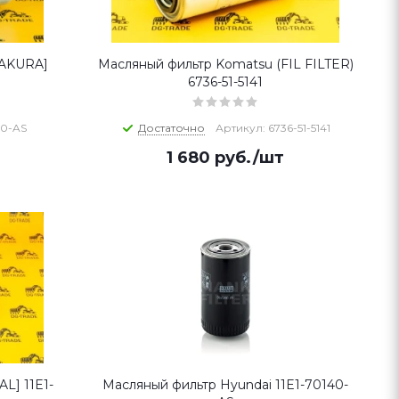
SAKURA]
Масляный фильтр Komatsu (FIL FILTER)
6736-51-5141
40-AS
Достаточно
Артикул: 6736-51-5141
1 680
руб.
/шт
L] 11E1-
Масляный фильтр Hyundai 11E1-70140-