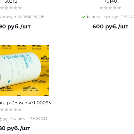
5021B
70140
Артикул: 65.05510-5021B
Много
Артикул: 11E1-70
290
руб.
/шт
600
руб.
/шт
льтр Doosan 471-00093
ичии
Артикул: 471-00093
580
руб.
/шт